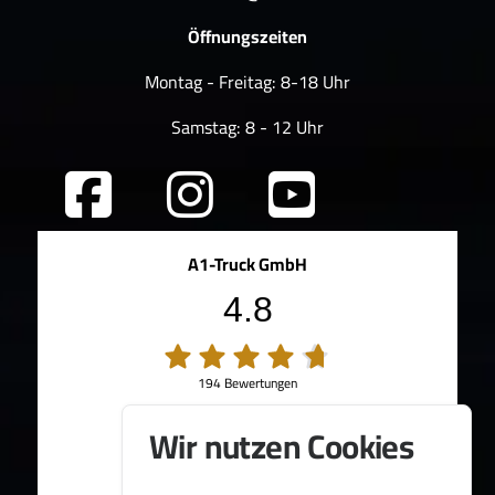
Öffnungszeiten
Montag - Freitag: 8-18 Uhr
Samstag: 8 - 12 Uhr
A1-Truck GmbH
4.8
194 Bewertungen
100%
Weiterempfehlungen
Wir nutzen Cookies
95%
Fahrzeug wie beschrieben
Bereitgestellt von