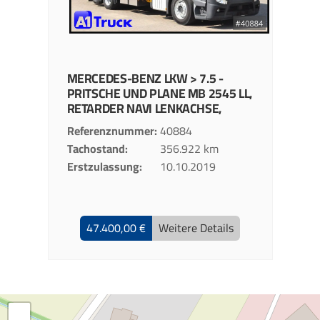
MERCEDES-BENZ
LKW > 7.5 -
PRITSCHE UND PLANE
MB 2545 LL,
RETARDER NAVI LENKACHSE,
Referenznummer
40884
Tachostand
356.922 km
Erstzulassung
10.10.2019
47.400,00 €
Weitere Details
+