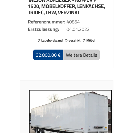
1520, MÖBELKOFFER, LENKACHSE,
TRIDEC, LBW, VERZINKT
Referenznummer
40854
Erstzulassung
04.01.2022
Ladebordwand
verzinkt
Möbel
32.800,00 €
Weitere Details