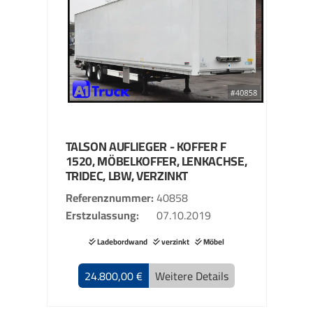
TALSON
AUFLIEGER - KOFFER
F
1520, MÖBELKOFFER, LENKACHSE,
TRIDEC, LBW, VERZINKT
Referenznummer
40858
Erstzulassung
07.10.2019
Ladebordwand
verzinkt
Möbel
24.800,00 €
Weitere Details