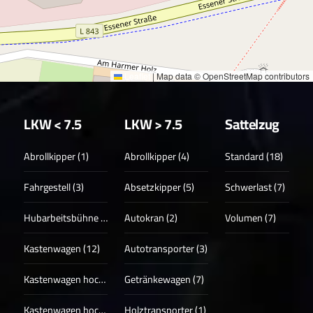
Leaflet
|
Map data © OpenStreetMap contributors
LKW < 7.5
LKW > 7.5
Sattelzug
Abrollkipper (1)
Abrollkipper (4)
Standard (18)
Fahrgestell (3)
Absetzkipper (5)
Schwerlast (7)
Hubarbeitsbühne (3)
Autokran (2)
Volumen (7)
Kastenwagen (12)
Autotransporter (3)
Kastenwagen hoch (17)
Getränkewagen (7)
Kastenwagen hoch + lang (13)
Holztransporter (1)