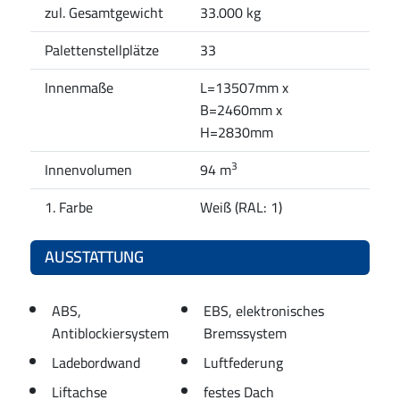
zul. Gesamtgewicht
33.000 kg
Palettenstellplätze
33
Innenmaße
L=13507mm x
B=2460mm x
H=2830mm
3
Innenvolumen
94 m
1. Farbe
Weiß (RAL: 1)
AUSSTATTUNG
ABS,
EBS, elektronisches
Antiblockiersystem
Bremssystem
Ladebordwand
Luftfederung
Liftachse
festes Dach