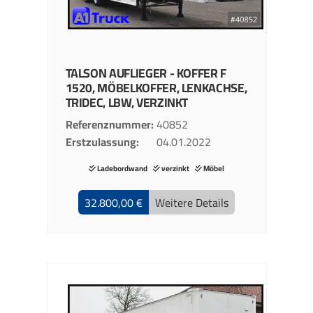
TALSON
AUFLIEGER - KOFFER
F
1520, MÖBELKOFFER, LENKACHSE,
TRIDEC, LBW, VERZINKT
Referenznummer
40852
Erstzulassung
04.01.2022
Ladebordwand
verzinkt
Möbel
32.800,00 €
Weitere Details