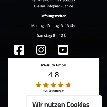
Tel: +49-(0)4446 / 968527
E-Mail:
info@a1-van.de
Öffnungszeiten
Montag - Freitag: 8-18 Uhr
Samstag: 8 - 12 Uhr
A1-Truck GmbH
4.8
194 Bewertungen
100%
Weiterempfehlungen
Wir nutzen Cookies
95%
Fahrzeug wie beschrieben