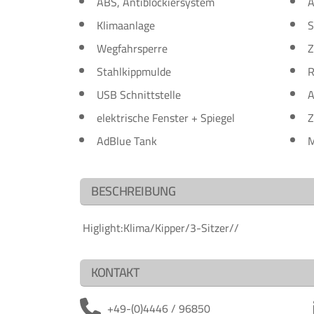
ABS, Antiblockiersystem
A
Klimaanlage
S
Wegfahrsperre
Z
Stahlkippmulde
R
USB Schnittstelle
A
elektrische Fenster + Spiegel
Z
AdBlue Tank
M
BESCHREIBUNG
Higlight:Klima/Kipper/3-Sitzer//
KONTAKT
+49-(0)4446 / 96850