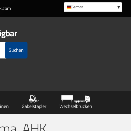
German
k.com
English
ügbar
Suchen
inen
Gabelstapler
Wechselbrücken
ima, AHK,