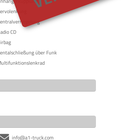
nhängerkupplung
ervolenkung
entralverriegelung
adio CD
irbag
entalschließung über Funk
ultifunktionslenkrad
info@a1-truck.com