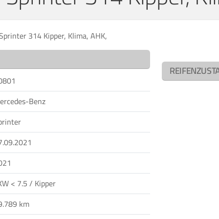
printer 314 Kipper, Klima, AHK,
REIFENZUST
0801
ercedes-Benz
printer
7.09.2021
021
KW < 7.5 / Kipper
9.789 km