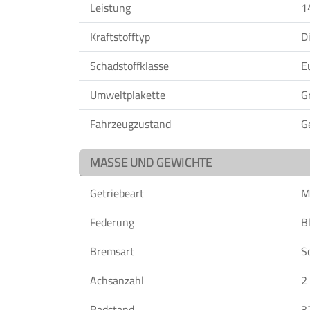
Leistung
1
Kraftstofftyp
D
Schadstoffklasse
E
Umweltplakette
G
Fahrzeugzustand
G
MASSE UND GEWICHTE
Getriebeart
M
Federung
Bl
Bremsart
S
Achsanzahl
2
Radstand
3