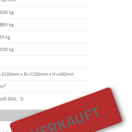
.500 kg
.885 kg
15 kg
.500 kg
=3200mm x B=2200mm x H=400mm
3
 m
eiß (RAL: 1)
VERKAUFT