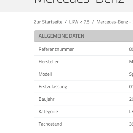
Zur Startseite
LKW < 7.5
Mercedes-Benz - S
ALLGEMEINE DATEN
Referenznummer
8
Hersteller
M
Modell
S
Erstzulassung
0
Baujahr
2
Kategorie
L
Tachostand
3