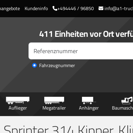
enangebote
Kundeninfo
+494446 / 96850
info@a1-truc
411 Einheiten vor Ort verf
Fahrzeugnummer
Auflieger
Megatrailer
Anhänger
Baumasch
Sprinter 314 Kipper, Kl