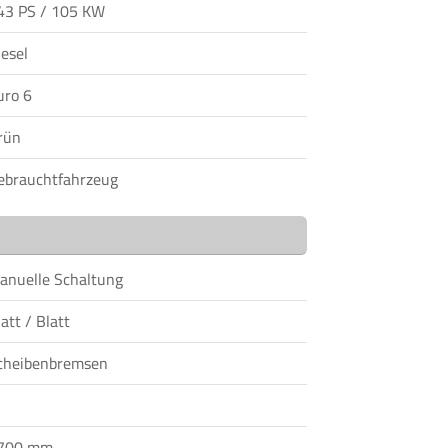
43 PS / 105 KW
iesel
uro 6
rün
ebrauchtfahrzeug
anuelle Schaltung
att / Blatt
cheibenbremsen
700 mm