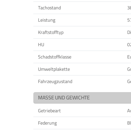
Tachostand
3
Leistung
5
Kraftstofftyp
D
HU
0
Schadstoffklasse
E
Umweltplakette
G
Fahrzeugzustand
G
MASSE UND GEWICHTE
Getriebeart
A
Federung
Bl