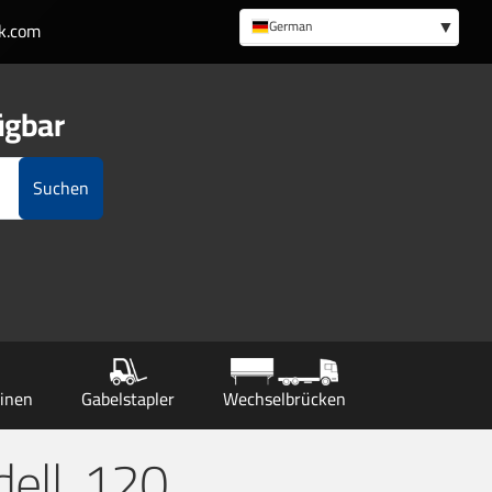
German
k.com
English
ügbar
Suchen
inen
Gabelstapler
Wechselbrücken
ell, 120