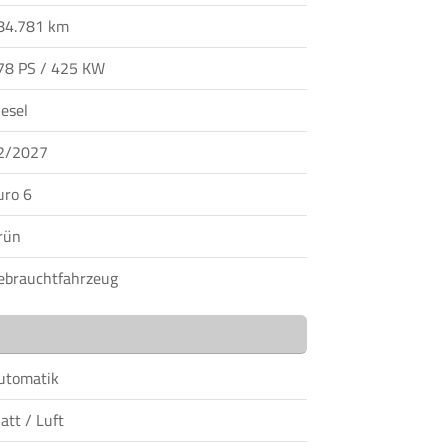
84.781 km
78 PS / 425 KW
iesel
2/2027
uro 6
rün
ebrauchtfahrzeug
utomatik
att / Luft