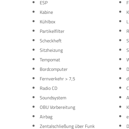
ESP
F
Kabine
K
Kühlbox
L
Partikelfilter
R
Scheckheft
S
Sitzheizung
S
Tempomat
W
Bordcomputer
D
Fernverkehr > 7,5
d
Radio CD
C
Soundsystem
A
OBU Vorbereitung
K
Airbag
e
Zentalschließung über Funk
D