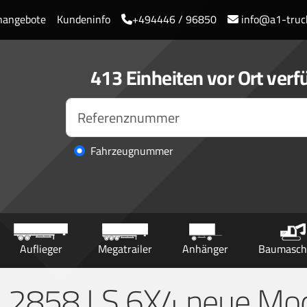
enangebote
Kundeninfo
+494446 / 96850
info@a1-truc
413 Einheiten vor Ort verf
Fahrzeugnummer
Auflieger
Megatrailer
Anhänger
Baumasch
 2858 LS 6X4 neue Mod