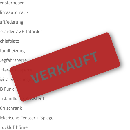
ensterheber
limaautomatik
uftfederung
etarder / ZF-Intarder
chlafplatz
VERKAUFT
tandheizung
egfahrsperre
ifferentialsperre
igitaler Tachograph
B Funk
bstandhalte-Assistent
ühlschrank
lektrische Fenster + Spiegel
rucklufthörner