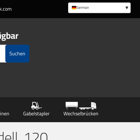
German
k.com
English
ügbar
Suchen
inen
Gabelstapler
Wechselbrücken
ell, 120