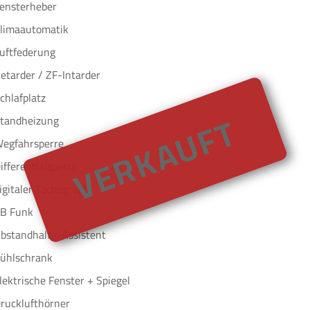
ensterheber
limaautomatik
uftfederung
etarder / ZF-Intarder
chlafplatz
VERKAUFT
tandheizung
egfahrsperre
ifferentialsperre
igitaler Tachograph
B Funk
bstandhalte-Assistent
ühlschrank
lektrische Fenster + Spiegel
rucklufthörner