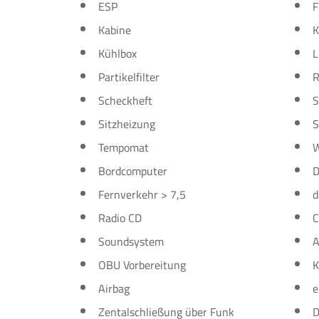
ESP
F
Kabine
K
Kühlbox
L
Partikelfilter
R
Scheckheft
S
Sitzheizung
S
Tempomat
W
Bordcomputer
D
Fernverkehr > 7,5
d
Radio CD
C
Soundsystem
A
OBU Vorbereitung
K
Airbag
e
Zentalschließung über Funk
D