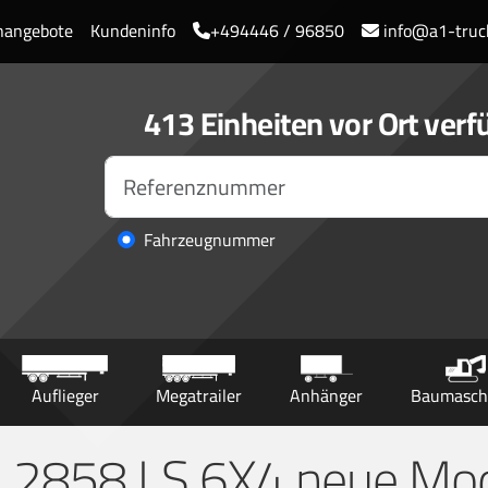
enangebote
Kundeninfo
+494446 / 96850
info@a1-truc
413 Einheiten vor Ort verf
Fahrzeugnummer
Auflieger
Megatrailer
Anhänger
Baumasch
 2858 LS 6X4 neue Mod