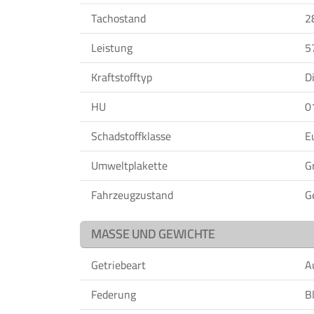
Tachostand
2
Leistung
5
Kraftstofftyp
D
HU
0
Schadstoffklasse
E
Umweltplakette
G
Fahrzeugzustand
G
MASSE UND GEWICHTE
Getriebeart
A
Federung
Bl