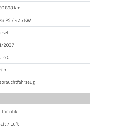
80.898 km
78 PS / 425 KW
iesel
1/2027
uro 6
rün
ebrauchtfahrzeug
utomatik
att / Luft