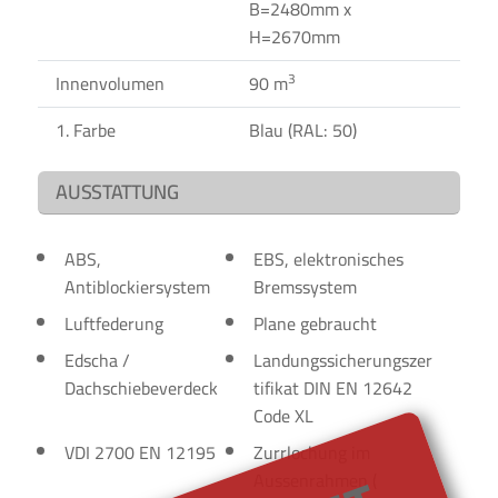
B=2480mm x
H=2670mm
3
Innenvolumen
90 m
1. Farbe
Blau (RAL: 50)
AUSSTATTUNG
ABS,
EBS, elektronisches
Antiblockiersystem
Bremssystem
Luftfederung
Plane gebraucht
Edscha /
Landungssicherungszer
Dachschiebeverdeck
tifikat DIN EN 12642
Code XL
VDI 2700 EN 12195
Zurrlochung im
Aussenrahmen (