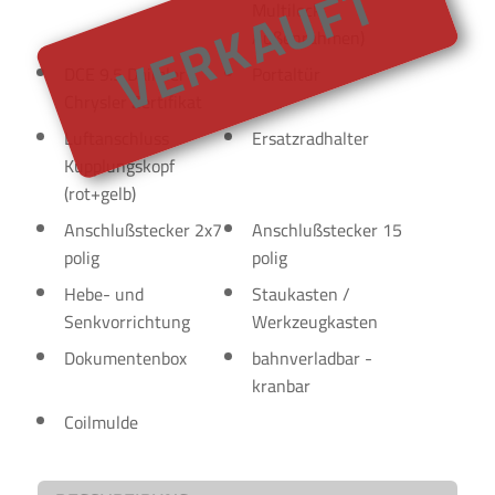
VERKAUFT
Multilock
Außenrahmen)
DCE 9.5 Daimler
Portaltür
Chrysler Zertifikat
Luftanschluss
Ersatzradhalter
Kupplungskopf
(rot+gelb)
Anschlußstecker 2x7
Anschlußstecker 15
polig
polig
Hebe- und
Staukasten /
Senkvorrichtung
Werkzeugkasten
Dokumentenbox
bahnverladbar -
kranbar
Coilmulde