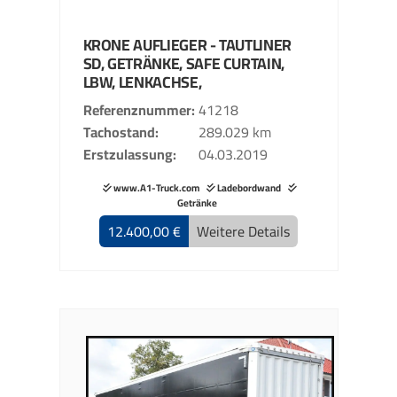
KRONE
AUFLIEGER - TAUTLINER
SD, GETRÄNKE, SAFE CURTAIN,
LBW, LENKACHSE,
Referenznummer
41218
Tachostand
289.029 km
Erstzulassung
04.03.2019
www.A1-Truck.com
Ladebordwand
Getränke
12.400,00 €
Weitere Details