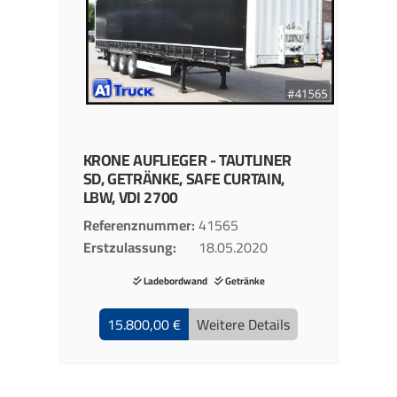
KRONE
AUFLIEGER - TAUTLINER
SD, GETRÄNKE, SAFE CURTAIN,
LBW, VDI 2700
Referenznummer
41565
Erstzulassung
18.05.2020
Ladebordwand
Getränke
15.800,00 €
Weitere Details