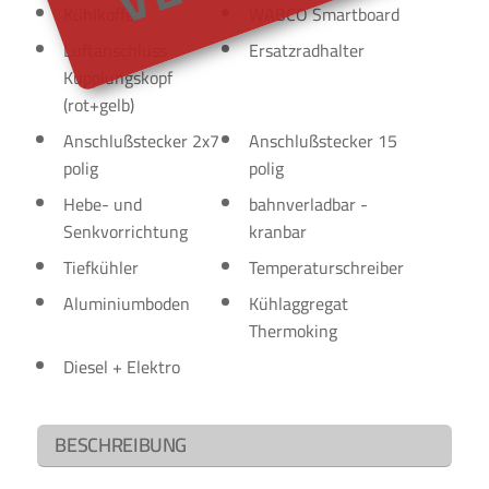
Kühlkoffer
WABCO Smartboard
Luftanschluss
Ersatzradhalter
Kupplungskopf
(rot+gelb)
Anschlußstecker 2x7
Anschlußstecker 15
polig
polig
Hebe- und
bahnverladbar -
Senkvorrichtung
kranbar
Tiefkühler
Temperaturschreiber
Aluminiumboden
Kühlaggregat
Thermoking
Diesel + Elektro
BESCHREIBUNG