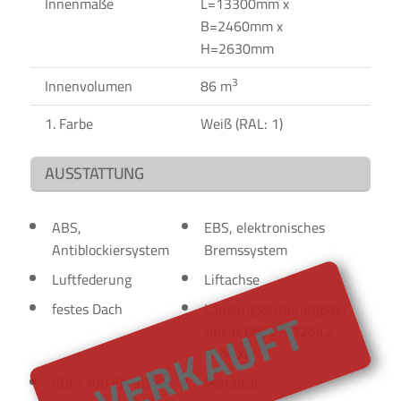
Innenmaße
L=13300mm x
B=2460mm x
H=2630mm
3
Innenvolumen
86 m
1. Farbe
Weiß (RAL: 1)
AUSSTATTUNG
ABS,
EBS, elektronisches
Antiblockiersystem
Bremssystem
Luftfederung
Liftachse
VERKAUFT
festes Dach
Landungssicherungszer
tifikat DIN EN 12642
Code XL
VDI 2700 EN 12195
Portaltür