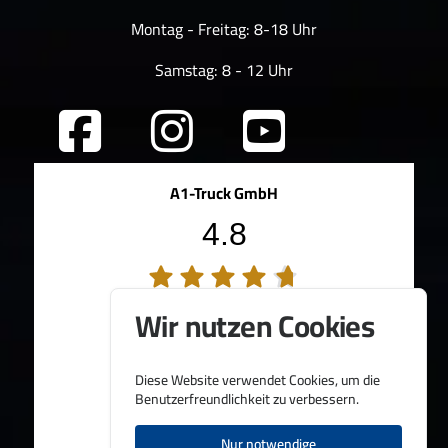
Montag - Freitag: 8-18 Uhr
Samstag: 8 - 12 Uhr
A1-Truck GmbH
4.8
194 Bewertungen
Wir nutzen Cookies
100%
Weiterempfehlungen
95%
Fahrzeug wie beschrieben
Bereitgestellt von
Diese Website verwendet Cookies, um die
Benutzerfreundlichkeit zu verbessern.
Nur notwendige