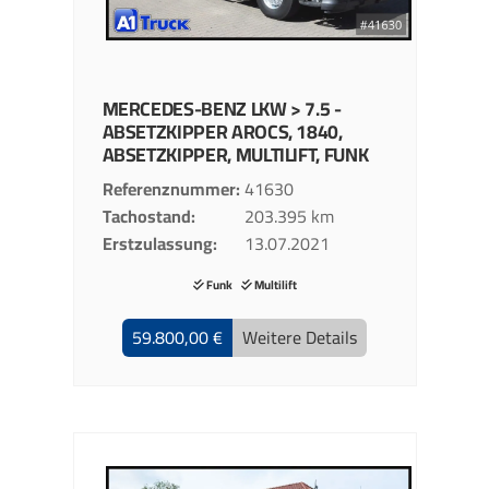
MERCEDES-BENZ
LKW > 7.5 -
ABSETZKIPPER
AROCS, 1840,
ABSETZKIPPER, MULTILIFT, FUNK
Referenznummer
41630
Tachostand
203.395 km
Erstzulassung
13.07.2021
Funk
Multilift
59.800,00 €
Weitere Details