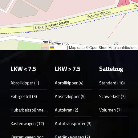
Leaflet
|
Map data © OpenStreetMap contributors
LKW < 7.5
LKW > 7.5
Sattelzug
Abrollkipper (1)
Abrollkipper (4)
Standard (18)
Fahrgestell (3)
Absetzkipper (5)
Schwerlast (7)
Hubarbeitsbühne (3)
Autokran (2)
Volumen (7)
Kastenwagen (12)
Autotransporter (3)
Kastenwagen hoch (17)
Getränkewagen (7)