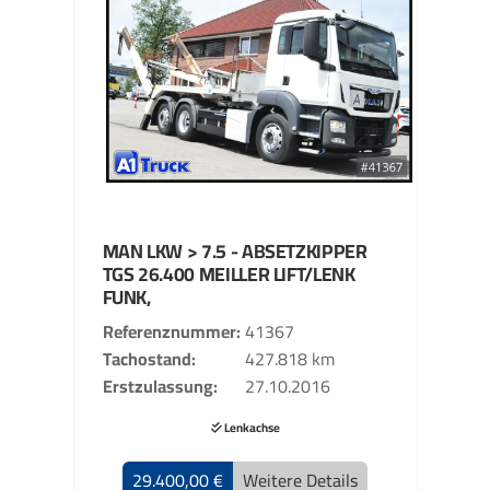
MAN
LKW > 7.5 - ABSETZKIPPER
TGS 26.400 MEILLER LIFT/LENK
FUNK,
Referenznummer
41367
Tachostand
427.818 km
Erstzulassung
27.10.2016
Lenkachse
29.400,00 €
Weitere Details