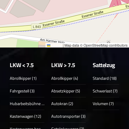
Leaflet
|
Map data © OpenStreetMap contributors
LKW < 7.5
LKW > 7.5
Sattelzug
Abrollkipper (1)
Abrollkipper (4)
Standard (18)
Fahrgestell (3)
Absetzkipper (5)
Schwerlast (7)
Hubarbeitsbühne (3)
Autokran (2)
Volumen (7)
Kastenwagen (12)
Autotransporter (3)
Kastenwagen hoch (17)
Getränkewagen (7)