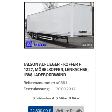
TALSON
AUFLIEGER - KOFFER
F
1227, MÖBELKOFFER, LENKACHSE,
LBW, LADEBORDWAND
Referenznummer
40861
Erstzulassung
20.09.2017
Ladebordwand
faltbar
Möbel
22.800,00 €
Weitere Details