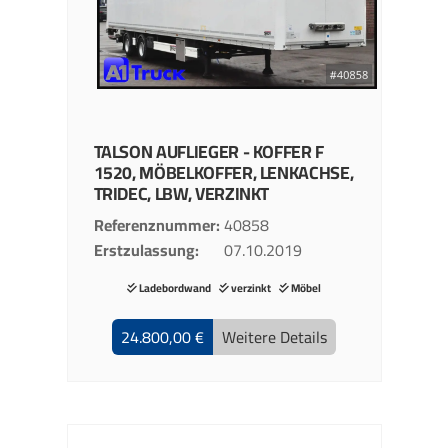
TALSON
AUFLIEGER - KOFFER
F
1520, MÖBELKOFFER, LENKACHSE,
TRIDEC, LBW, VERZINKT
Referenznummer
40858
Erstzulassung
07.10.2019
Ladebordwand
verzinkt
Möbel
24.800,00 €
Weitere Details