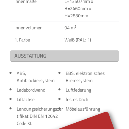
Innenmaße
L=13507mm x
B=2460mm x
H=2830mm
3
Innenvolumen
94 m
1. Farbe
Weiß (RAL: 1)
AUSSTATTUNG
ABS,
EBS, elektronisches
Antiblockiersystem
Bremssystem
Ladebordwand
Luftfederung
Liftachse
festes Dach
Landungssicherungszer
Möbelausführung
tifikat DIN EN 12642
Code XL