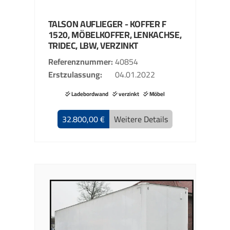
TALSON
AUFLIEGER - KOFFER
F
1520, MÖBELKOFFER, LENKACHSE,
TRIDEC, LBW, VERZINKT
Referenznummer
40854
Erstzulassung
04.01.2022
Ladebordwand
verzinkt
Möbel
32.800,00 €
Weitere Details