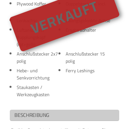
VERKAUFT
Plywood Koffer
Doppelstock kpl. incl.
Tragebalken
Lenkachse
zwangsgelenkte Achse
Luftanschluss
Ersatzradhalter
Kupplungskopf
(rot+gelb)
Anschlußstecker 2x7
Anschlußstecker 15
polig
polig
Hebe- und
Ferry Leshings
Senkvorrichtung
Staukasten /
Werkzeugkasten
BESCHREIBUNG