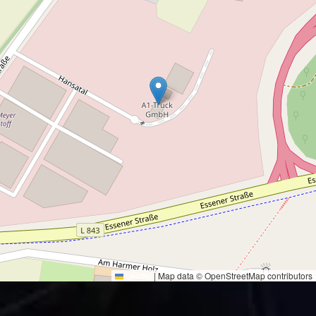
Leaflet
|
Map data © OpenStreetMap contributors