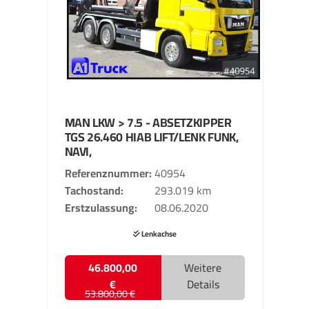
MAN
LKW > 7.5 - ABSETZKIPPER
TGS 26.460 HIAB LIFT/LENK FUNK,
NAVI,
Referenznummer
40954
Tachostand
293.019 km
Erstzulassung
08.06.2020
Lenkachse
46.800,00
Weitere
€
Details
53.800,00 €