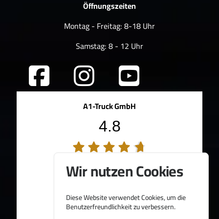
Öffnungszeiten
Montag - Freitag: 8-18 Uhr
Samstag: 8 - 12 Uhr
A1-Truck GmbH
4.8
194 Bewertungen
Wir nutzen Cookies
100%
Weiterempfehlungen
95%
Fahrzeug wie beschrieben
Bereitgestellt von
Diese Website verwendet Cookies, um die
Benutzerfreundlichkeit zu verbessern.