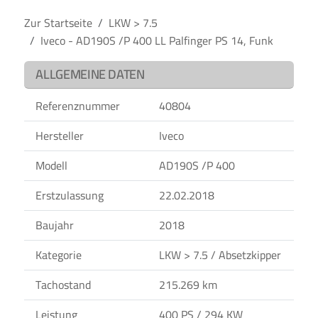
Zur Startseite
LKW > 7.5
Iveco - AD190S /P 400 LL Palfinger PS 14, Funk
ALLGEMEINE DATEN
Referenznummer
40804
Hersteller
Iveco
Modell
AD190S /P 400
Erstzulassung
22.02.2018
Baujahr
2018
Kategorie
LKW > 7.5 / Absetzkipper
Tachostand
215.269 km
Leistung
400 PS / 294 KW