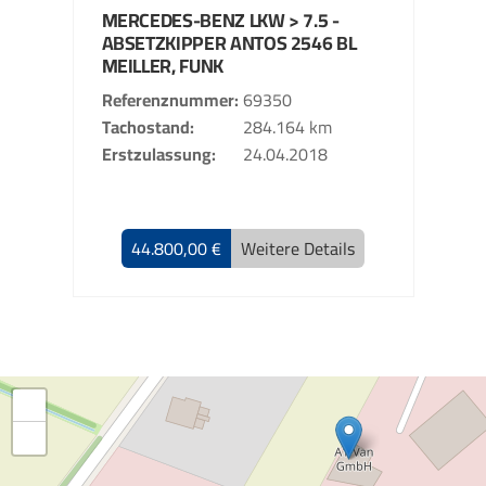
MERCEDES-BENZ
LKW > 7.5 -
ABSETZKIPPER
ANTOS 2546 BL
MEILLER, FUNK
Referenznummer
69350
Tachostand
284.164 km
Erstzulassung
24.04.2018
44.800,00 €
Weitere Details
+
−