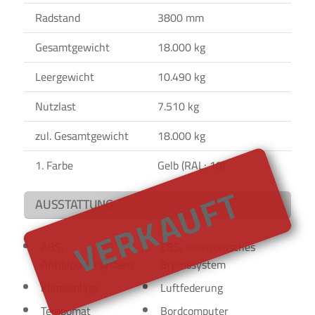
Radstand
3800 mm
Gesamtgewicht
18.000 kg
Leergewicht
10.490 kg
Nutzlast
7.510 kg
zul. Gesamtgewicht
18.000 kg
1. Farbe
Gelb (RAL: 10)
VERKAUFT
AUSSTATTUNG
ABS,
EBS, elektronisches
Antiblockiersystem
Bremssystem
Klimaanlage
Luftfederung
Tempomat
Bordcomputer