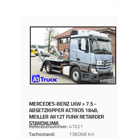
MERCEDES-BENZ
LKW > 7.5 -
ABSETZKIPPER
ACTROS 1848,
MEILLER AK12T FUNK RETARDER
STANDKLIMA
Referenznummer
41021
Tachostand
138.068 km