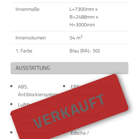
Innenmaße
L=7300mm x
B=2488mm x
H=3000mm
3
Innenvolumen
54 m
1. Farbe
Blau (RAL: 50)
AUSSTATTUNG
ABS,
EBS, elektronisches
VERKAUFT
Antiblockiersystem
Bremssystem
Luftfederung
Liftachse
Jumbo
Plane neutral
Tandemanhänger
Plane gebraucht
Edscha /