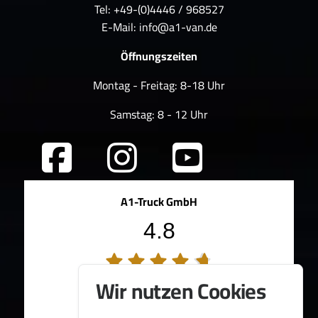
Tel: +49-(0)4446 / 968527
E-Mail:
info@a1-van.de
Öffnungszeiten
Montag - Freitag: 8-18 Uhr
Samstag: 8 - 12 Uhr
A1-Truck GmbH
4.8
194 Bewertungen
Wir nutzen Cookies
100%
Weiterempfehlungen
95%
Fahrzeug wie beschrieben