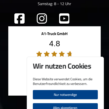
Samstag: 8 - 12 Uhr
A1-Truck GmbH
4.8
194 Bewertungen
Wir nutzen Cookies
100%
Weiterempfehlungen
95%
Fahrzeug wie beschrieben
Bereitgestellt von
Diese Website verwendet Cookies, um die
Benutzerfreundlichkeit zu verbessern.
Nur notwendige
Alles akzeptieren