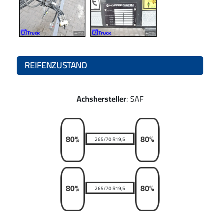
REIFENZUSTAND
Achshersteller
: SAF
80%
80%
265/70 R19,5
80%
80%
265/70 R19,5