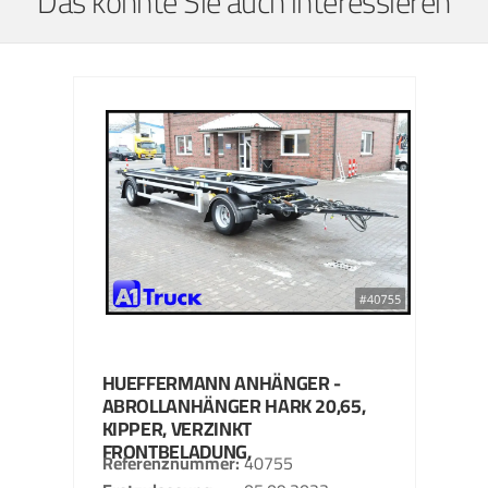
Das könnte Sie auch interessieren
HUEFFERMANN
ANHÄNGER -
ABROLLANHÄNGER
HARK 20,65,
KIPPER, VERZINKT
FRONTBELADUNG,
Referenznummer
40755