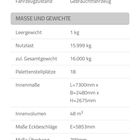
Fahrzeugzustand
Gebrauchtfahrzeug
MASSE UND GEWICHTE
Leergewicht
1 kg
Nutzlast
15.999 kg
zul. Gesamtgewicht
16.000 kg
Palettenstellplätze
18
Innenmaße
L=7300mm x
B=2480mm x
H=2675mm
3
Innenvolumen
48 m
Maße Eckbeschläge
E=5853mm
Maße Überhang
799mm