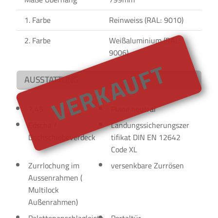
1. Farbe
Reinweiss (RAL: 9010)
2. Farbe
Weißaluminium (RAL:
9006)
VERKAUFT
AUSSTATTUNG
7,45
Plane neutral
Edscha /
Landungssicherungszer
Dachschiebeverdeck
tifikat DIN EN 12642
Code XL
Zurrlochung im
versenkbare Zurrösen
Aussenrahmen (
Multilock
Außenrahmen)