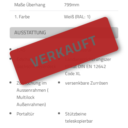
Maße Überhang
799mm
1. Farbe
Weiß (RAL: 1)
VERKAUFT
AUSSTATTUNG
7,45
Plane neutral
Edscha /
Landungssicherungszer
Dachschiebeverdeck
tifikat DIN EN 12642
Code XL
Zurrlochung im
versenkbare Zurrösen
Aussenrahmen (
Multilock
Außenrahmen)
Portaltür
Stützbeine
teleskopierbar