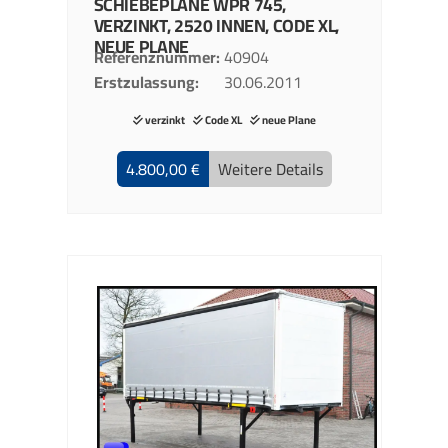
SCHIEBEPLANE
WPR 745,
VERZINKT, 2520 INNEN, CODE XL,
NEUE PLANE
Referenznummer
40904
Erstzulassung
30.06.2011
verzinkt
Code XL
neue Plane
4.800,00 €
Weitere Details