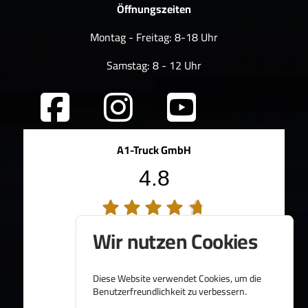
Öffnungszeiten
Montag - Freitag: 8-18 Uhr
Samstag: 8 - 12 Uhr
A1-Truck GmbH
4.8
194 Bewertungen
Wir nutzen Cookies
100%
Weiterempfehlungen
95%
Fahrzeug wie beschrieben
Diese Website verwendet Cookies, um die
Bereitgestellt von
Benutzerfreundlichkeit zu verbessern.