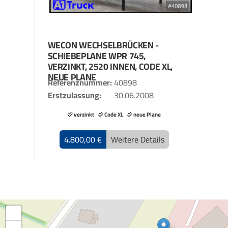
WECON
WECHSELBRÜCKEN -
SCHIEBEPLANE
WPR 745,
VERZINKT, 2520 INNEN, CODE XL,
NEUE PLANE
Referenznummer
40898
Erstzulassung
30.06.2008
verzinkt
Code XL
neue Plane
4.800,00 €
Weitere Details
+