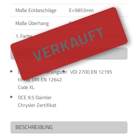
Maße Eckbeschläge
E=5853mm
VERKAUFT
Maße Überhang
Sonstige
1. Farbe
Tiefschwarz (RAL: 9005)
AUSSTATTUNG
Landungssicherungszer
VDI 2700 EN 12195
tifikat DIN EN 12642
Code XL
DCE 9.5 Daimler
Chrysler Zertifikat
BESCHREIBUNG