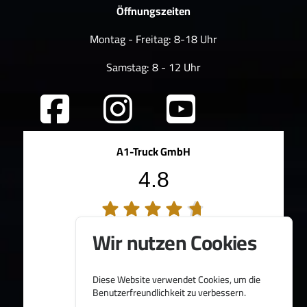
Öffnungszeiten
Montag - Freitag: 8-18 Uhr
Samstag: 8 - 12 Uhr
A1-Truck GmbH
4.8
194 Bewertungen
Wir nutzen Cookies
100%
Weiterempfehlungen
95%
Fahrzeug wie beschrieben
Bereitgestellt von
Diese Website verwendet Cookies, um die
Benutzerfreundlichkeit zu verbessern.