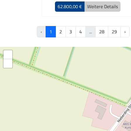
62.800,00 €
Weitere Details
‹
1
2
3
4
...
28
29
›
+
−