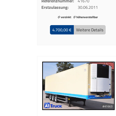
Referenznummer
41670
Erstzulassung
30.06.2011
verzinkt
höhenverstellbar
4.700,00 €
Weitere Details