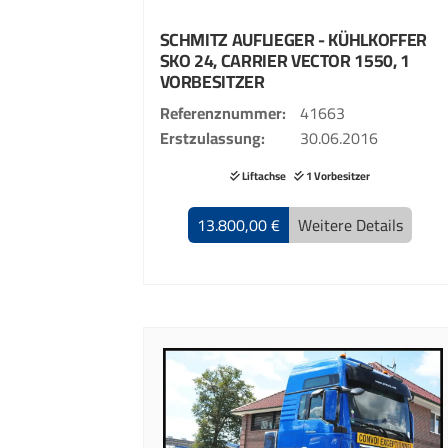
SCHMITZ
AUFLIEGER - KÜHLKOFFER
SKO 24, CARRIER VECTOR 1550, 1
VORBESITZER
Referenznummer
41663
Erstzulassung
30.06.2016
Liftachse
1 Vorbesitzer
13.800,00 €
Weitere Details