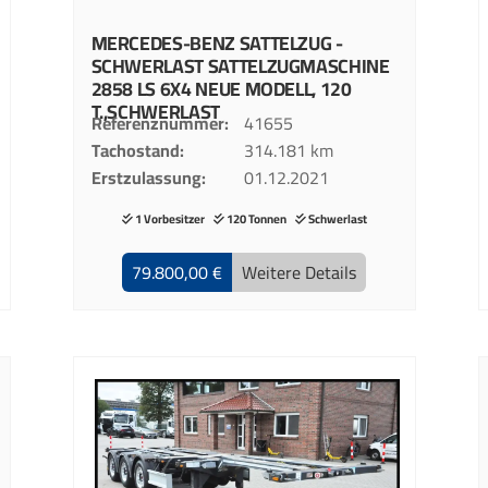
MERCEDES-BENZ
SATTELZUG -
SCHWERLAST SATTELZUGMASCHINE
2858 LS 6X4 NEUE MODELL, 120
T.,SCHWERLAST
Referenznummer
41655
Tachostand
314.181 km
Erstzulassung
01.12.2021
1 Vorbesitzer
120 Tonnen
Schwerlast
79.800,00 €
Weitere Details