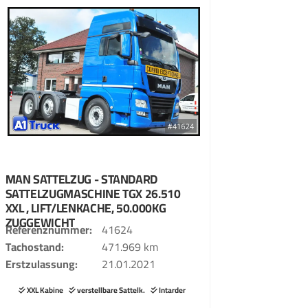
MAN
SATTELZUG - STANDARD
SATTELZUGMASCHINE
TGX 26.510
XXL , LIFT/LENKACHE, 50.000KG
ZUGGEWICHT
Referenznummer
41624
Tachostand
471.969 km
Erstzulassung
21.01.2021
XXL Kabine
verstellbare Sattelk.
Intarder