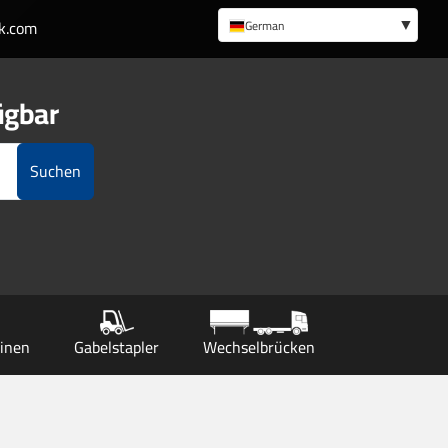
k.com
German
English
ügbar
Suchen
inen
Gabelstapler
Wechselbrücken