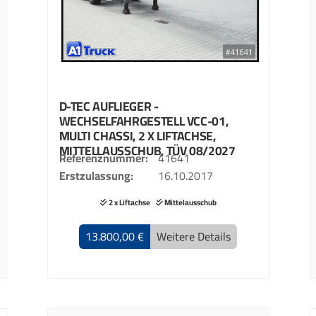
D-TEC
AUFLIEGER -
WECHSELFAHRGESTELL
VCC-01,
MULTI CHASSI, 2 X LIFTACHSE,
MITTELLAUSSCHUB, TÜV 08/2027
Referenznummer
41641
Erstzulassung
16.10.2017
2 x Liftachse
Mittelausschub
13.800,00 €
Weitere Details