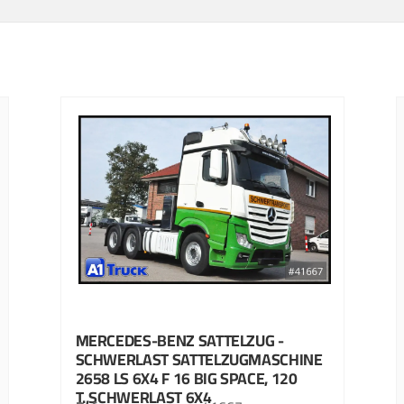
MERCEDES-BENZ
SATTELZUG -
SCHWERLAST SATTELZUGMASCHINE
2658 LS 6X4 F 16 BIG SPACE, 120
T.,SCHWERLAST 6X4