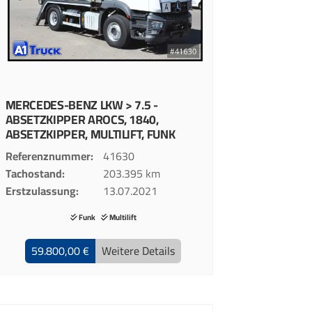
MERCEDES-BENZ
LKW > 7.5 -
ABSETZKIPPER
AROCS, 1840,
ABSETZKIPPER, MULTILIFT, FUNK
Referenznummer
41630
Tachostand
203.395 km
Erstzulassung
13.07.2021
Funk
Multilift
59.800,00 €
Weitere Details