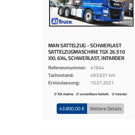
MAN
SATTELZUG - SCHWERLAST
SATTELZUGMASCHINE
TGX 26.510
XXL 6X4, SCHWERLAST, INTARDER
Referenznummer
41644
Tachostand
493.631 km
Erstzulassung
15.01.2021
XXL Kabine
verstellbare Sattelk.
Intarder
43.800,00 €
Weitere Details