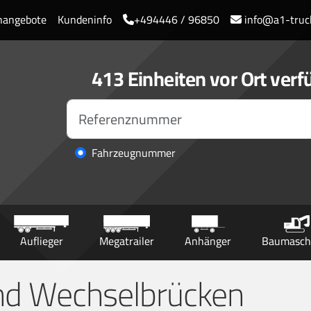
enangebote
Kundeninfo
+494446 / 96850
info@a1-truc
413 Einheiten vor Ort verf
Fahrzeugnummer
Auflieger
Megatrailer
Anhänger
Baumasch
nd Wechselbrücken