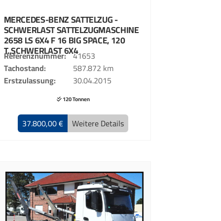
MERCEDES-BENZ
SATTELZUG -
SCHWERLAST SATTELZUGMASCHINE
2658 LS 6X4 F 16 BIG SPACE, 120
T.,SCHWERLAST 6X4
Referenznummer
41653
Tachostand
587.872 km
Erstzulassung
30.04.2015
120 Tonnen
37.800,00 €
Weitere Details