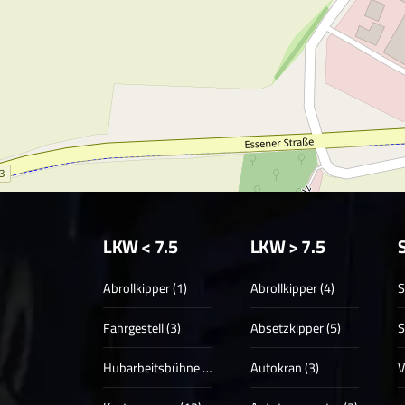
LKW < 7.5
LKW > 7.5
Abrollkipper (1)
Abrollkipper (4)
S
Fahrgestell (3)
Absetzkipper (5)
S
Hubarbeitsbühne (3)
Autokran (3)
V