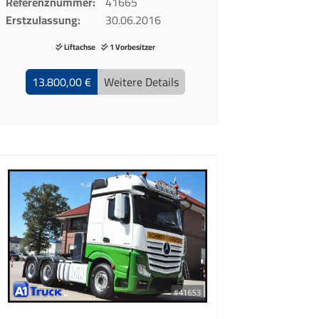
Referenznummer
41665
Erstzulassung
30.06.2016
Liftachse
1 Vorbesitzer
13.800,00 €
Weitere Details