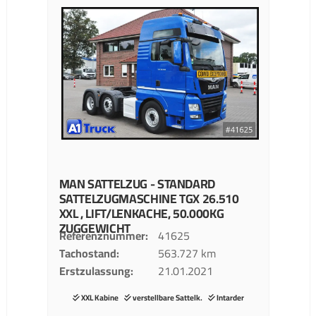
MAN
SATTELZUG - STANDARD
SATTELZUGMASCHINE
TGX 26.510
XXL , LIFT/LENKACHE, 50.000KG
ZUGGEWICHT
Referenznummer
41625
Tachostand
563.727 km
Erstzulassung
21.01.2021
XXL Kabine
verstellbare Sattelk.
Intarder