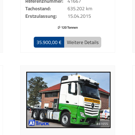
Referenznummer
41667
Tachostand
635.202 km
Erstzulassung
15.04.2015
120 Tonnen
35.900,00 €
Weitere Details