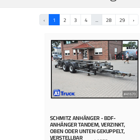
‹
1
2
3
4
...
28
29
›
SCHMITZ
ANHÄNGER - BDF-
ANHÄNGER
TANDEM, VERZINKT,
OBEN ODER UNTEN GEKUPPELT,
VERSTELLBAR